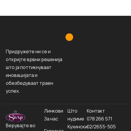
Придружете ни се и
откријте врвни решенија
што ја поттикнуваат
иновацијата и
обезбедуваат траен
успех.
Линкови
Што
Контакт
За нас
нудиме
078 266 571
Верувајте во
Кухински
02/2655-505
Галерија