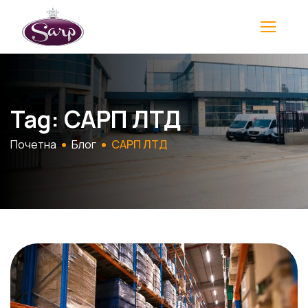
Tag: САРП ЛТД
Почетна
Блог
САРП ЛТД