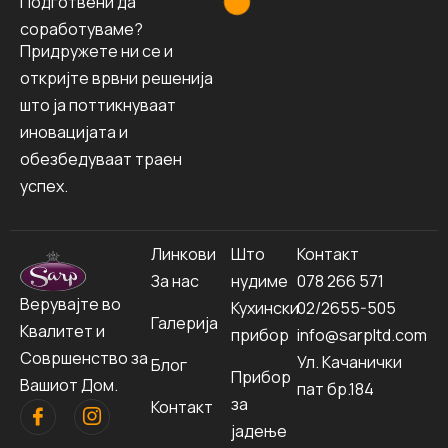
П
о
д
г
о
т
в
е
н
и
д
а
с
о
р
а
б
о
т
у
в
а
м
е
?
Придружете ни се и
откријте врвни решенија
што ја поттикнуваат
иновацијата и
обезбедуваат траен
успех.
Линкови
Што
Контакт
За нас
нудиме
078 266 571
Верувајте во
Кухински
02/2655-505
Галерија
Квалитет и
прибор
info@sarpltd.com
Совршенство за
Ул. Качанички
Блог
Прибор
Вашиот Дом.
пат бр.184
за
Контакт
јадење